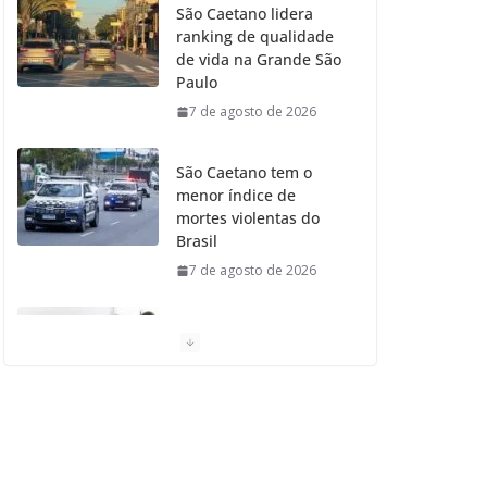
São Caetano lidera
ranking de qualidade
o
r
r
e
de vida na Grande São
Paulo
k
a
7 de agosto de 2026
m
São Caetano tem o
menor índice de
mortes violentas do
Brasil
7 de agosto de 2026
Moradores de São
Caetano do Sul
aprovam Mutirão de
Ortopedia
7 de agosto de 2026