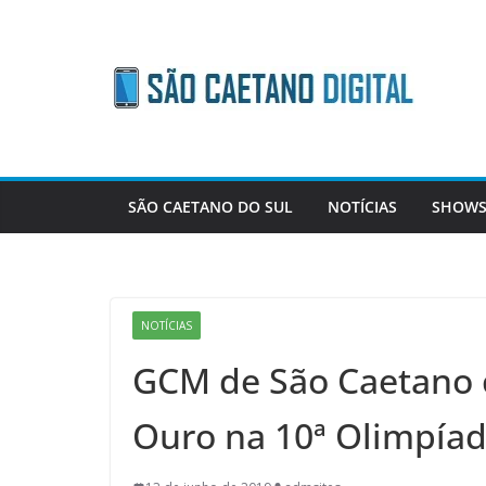
Skip
to
content
SÃO CAETANO DO SUL
NOTÍCIAS
SHOWS
NOTÍCIAS
GCM de São Caetano 
Ouro na 10ª Olimpíad