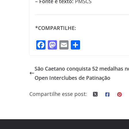
– Fonte e texto:
PMSCS
*COMPARTILHE:
F
M
E
S
ac
as
m
h
e
to
ai
ar
São Caetano conquista 52 medalhas no
b
d
l
e
Open Interclubes de Patinação
o
o
o
n
Compartilhe esse post:
k