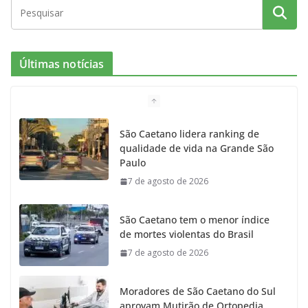
c
s
i
i
u
e
t
c
t
T
Últimas notícias
b
a
k
t
u
o
g
r
e
b
São Caetano lidera ranking de
qualidade de vida na Grande São
o
r
r
e
Paulo
7 de agosto de 2026
k
a
m
São Caetano tem o menor índice
de mortes violentas do Brasil
7 de agosto de 2026
Moradores de São Caetano do Sul
aprovam Mutirão de Ortopedia