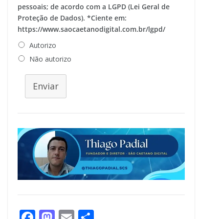
pessoais; de acordo com a LGPD (Lei Geral de
Proteção de Dados). *Ciente em:
https://www.saocaetanodigital.com.br/lgpd/
Autorizo
Não autorizo
Enviar
F
M
E
S