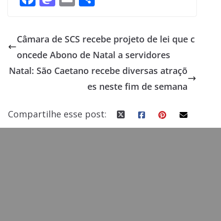
ac
as
m
h
e
to
ai
ar
Câmara de SCS recebe projeto de lei que c
b
d
l
e
oncede Abono de Natal a servidores
o
o
Natal: São Caetano recebe diversas atraçõ
o
n
es neste fim de semana
k
Compartilhe esse post: