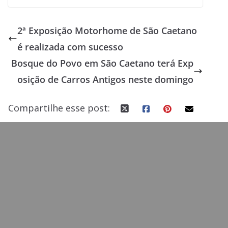
ac
as
m
h
e
to
ai
ar
2ª Exposição Motorhome de São Caetano
b
d
l
e
é realizada com sucesso
o
o
Bosque do Povo em São Caetano terá Exp
o
n
osição de Carros Antigos neste domingo
k
Compartilhe esse post: