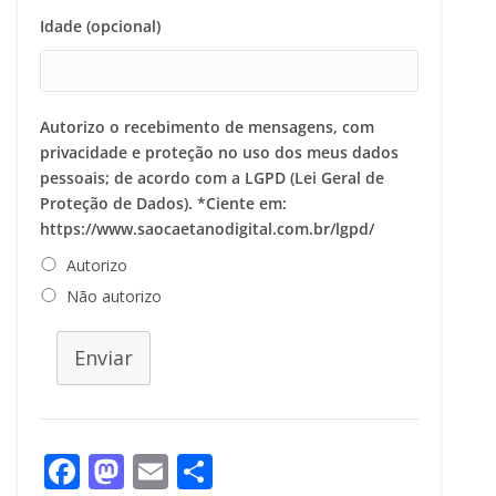
Idade (opcional)
Autorizo o recebimento de mensagens, com
privacidade e proteção no uso dos meus dados
pessoais; de acordo com a LGPD (Lei Geral de
Proteção de Dados). *Ciente em:
https://www.saocaetanodigital.com.br/lgpd/
Autorizo
Não autorizo
Enviar
F
M
E
S