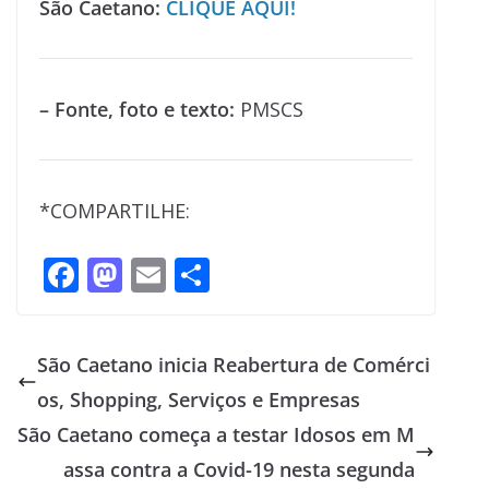
São Caetano:
CLIQUE AQUI!
– Fonte, foto e texto:
PMSCS
*COMPARTILHE:
F
M
E
S
ac
as
m
h
e
to
ai
ar
São Caetano inicia Reabertura de Comérci
b
d
l
e
os, Shopping, Serviços e Empresas
o
o
São Caetano começa a testar Idosos em M
o
n
assa contra a Covid-19 nesta segunda
k