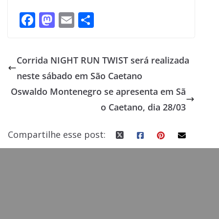
F
M
E
S
ac
as
m
h
e
to
ai
ar
Corrida NIGHT RUN TWIST será realizada
b
d
l
e
neste sábado em São Caetano
o
o
Oswaldo Montenegro se apresenta em Sã
o
n
o Caetano, dia 28/03
k
Compartilhe esse post: