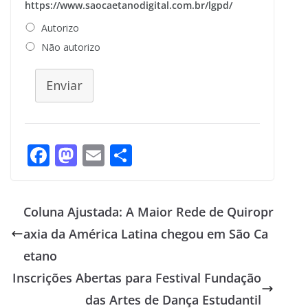
https://www.saocaetanodigital.com.br/lgpd/
Autorizo
Não autorizo
Enviar
F
M
E
S
ac
as
m
h
e
to
ai
ar
Coluna Ajustada: A Maior Rede de Quiropr
b
d
l
e
axia da América Latina chegou em São Ca
o
o
etano
o
n
Inscrições Abertas para Festival Fundação
k
das Artes de Dança Estudantil