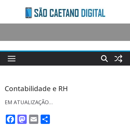
Skip
to
content
Contabilidade e RH
EM ATUALIZAÇÃO…
F
M
E
S
ac
as
m
h