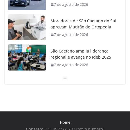
7 de agosto de 2026
Moradores de São Caetano do Sul
aprovam Mutirão de Ortopedia
7 de agosto de 2026
São Caetano amplia liderança
regional e avança no Ideb 2025
7 de agosto de 2026
Casa do Artesão de São Caetano
do Sul celebra 25 anos
7 de agosto de 2026
Tarifa da Zona Azul em São
Caetano sobe para R$ 3 no dia 15
Home
de agosto
Contato:
(11) 99722-1282 [novo número]