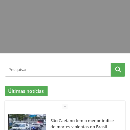
k
a
m
Últimas notícias
São Caetano tem o menor índice
de mortes violentas do Brasil