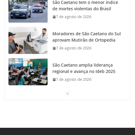
São Caetano tem o menor índice
de mortes violentas do Brasil
o
r
r
e
7 de agosto de 2026
k
a
Moradores de São Caetano do Sul
m
aprovam Mutirão de Ortopedia
7 de agosto de 2026
São Caetano amplia liderança
regional e avança no Ideb 2025
7 de agosto de 2026
Casa do Artesão de São Caetano
do Sul celebra 25 anos
7 de agosto de 2026
Tarifa da Zona Azul em São
Caetano sobe para R$ 3 no dia 15