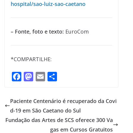
hospital/sao-luiz-sao-caetano
– Fonte, foto e texto:
EuroCom
*COMPARTILHE:
F
M
E
S
ac
as
m
h
e
to
ai
ar
Paciente Centenário é recuperado da Covi
b
d
l
e
d-19 em São Caetano do Sul
o
o
Fundação das Artes de SCS oferece 300 Va
o
n
gas em Cursos Gratuitos