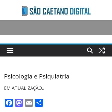
Skip
to
content
Psicologia e Psiquiatria
EM ATUALIZAÇÃO…
F
M
E
S
ac
as
m
h