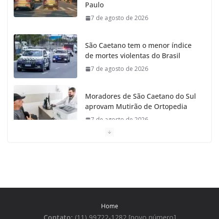
Paulo
7 de agosto de 2026
São Caetano tem o menor índice
de mortes violentas do Brasil
7 de agosto de 2026
Moradores de São Caetano do Sul
aprovam Mutirão de Ortopedia
7 de agosto de 2026
São Caetano amplia liderança
regional e avança no Ideb 2025
7 de agosto de 2026
Casa do Artesão de São Caetano
Home
do Sul celebra 25 anos
Contato:
(11) 99722-1282 [novo número]