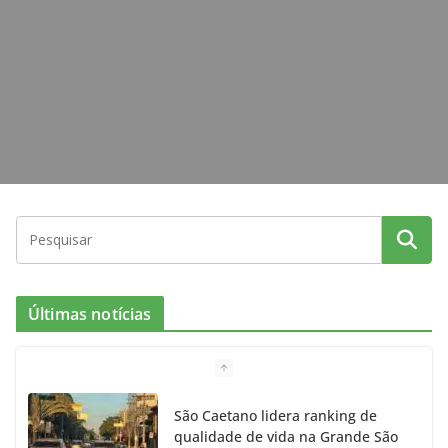
k
a
m
Últimas notícias
São Caetano lidera ranking de
qualidade de vida na Grande São