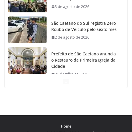
3 de agosto de 2026
k
a
São Caetano do Sul registra Zero
m
Roubo de Veículo pelo sexto mês
2 de agosto de 2026
Prefeito de São Caetano anuncia
o Restauro da Primeira Igreja da
Cidade
31 de julho de 2026
Caetaninho: Prefeitura de SCS resgata um dos
Símbolos Oficiais do Município
31 de julho de 2026
Câmara celebra os 149 anos de São Caetano do Sul
Home
31 de julho de 2026