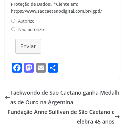
Proteção de Dados). *Ciente em:
https://www.saocaetanodigital.com.br/lgpd/
Autorizo
Não autorizo
Enviar
F
M
E
S
ac
as
m
h
e
to
ai
ar
Taekwondo de São Caetano ganha Medalh
b
d
l
e
as de Ouro na Argentina
o
o
Fundação Anne Sullivan de São Caetano c
o
n
elebra 45 anos
k