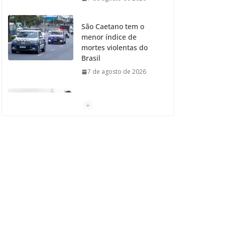
São Caetano tem o
menor índice de
mortes violentas do
Brasil
7 de agosto de 2026
Moradores de São
Caetano do Sul
aprovam Mutirão de
Ortopedia
7 de agosto de 2026
São Caetano amplia
liderança regional e
avança no Ideb 2025
7 de agosto de 2026