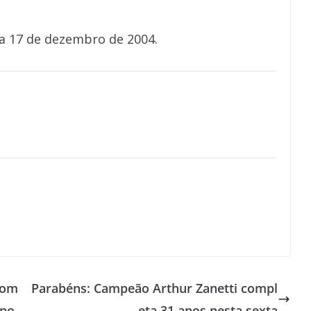
ia 17 de dezembro de 2004.
 com
Parabéns: Campeão Arthur Zanetti compl
ano
eta 31 anos nesta sexta