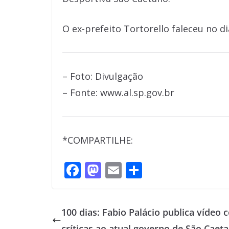
O ex-prefeito Tortorello faleceu no d
– Foto: Divulgação
– Fonte: www.al.sp.gov.br
*COMPARTILHE:
F
M
E
S
ac
as
m
h
e
to
ai
ar
100 dias: Fabio Palácio publica vídeo
b
d
l
e
críticas ao atual governo de São Caet