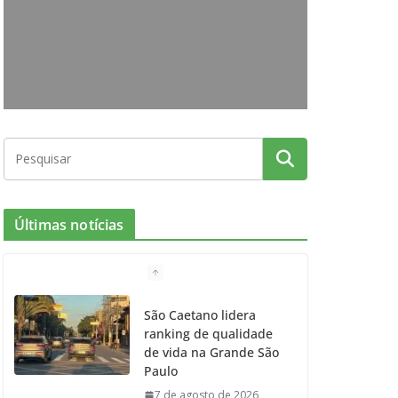
o
g
r
e
b
o
r
r
e
k
a
m
Últimas notícias
São Caetano lidera
ranking de qualidade
de vida na Grande São
Paulo
7 de agosto de 2026