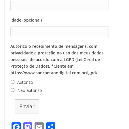
Idade (opcional)
Autorizo o recebimento de mensagens, com
privacidade e proteção no uso dos meus dados
pessoais; de acordo com a LGPD (Lei Geral de
Proteção de Dados). *Ciente em:
https://www.saocaetanodigital.com.br/lgpd/
Autorizo
Não autorizo
Enviar
F
M
E
S