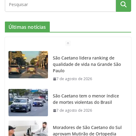
c
s
i
i
u
e
t
c
t
T
Últimas notícias
b
a
k
t
u
o
g
r
e
b
São Caetano lidera ranking de
qualidade de vida na Grande São
o
r
r
e
Paulo
7 de agosto de 2026
k
a
m
São Caetano tem o menor índice
de mortes violentas do Brasil
7 de agosto de 2026
Moradores de São Caetano do Sul
aprovam Mutirão de Ortopedia