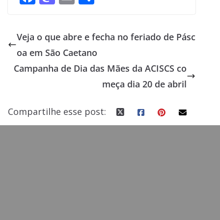
ac
as
m
h
e
to
ai
ar
Veja o que abre e fecha no feriado de Pásc
b
d
l
e
oa em São Caetano
o
o
Campanha de Dia das Mães da ACISCS co
o
n
meça dia 20 de abril
k
Compartilhe esse post: