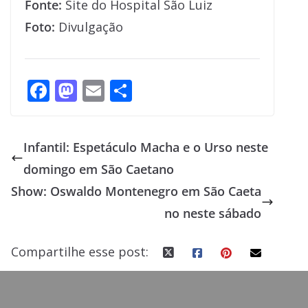
Fonte:
Site do Hospital São Luiz
Foto:
Divulgação
F
M
E
S
ac
as
m
h
e
to
ai
ar
Infantil: Espetáculo Macha e o Urso neste
b
d
l
e
domingo em São Caetano
o
o
Show: Oswaldo Montenegro em São Caeta
o
n
no neste sábado
k
Compartilhe esse post: