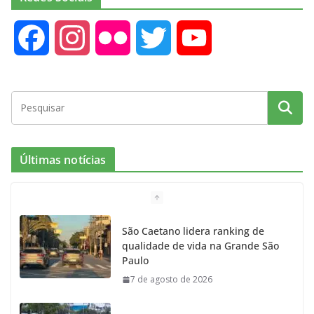
F
I
F
T
Y
a
n
l
w
o
c
s
i
i
u
e
t
c
t
T
Últimas notícias
b
a
k
t
u
o
g
r
e
b
São Caetano lidera ranking de
qualidade de vida na Grande São
o
r
r
e
Paulo
7 de agosto de 2026
k
a