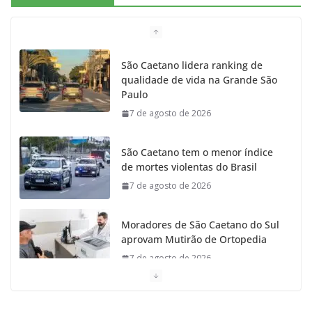
b
a
k
t
u
o
g
r
e
b
São Caetano lidera ranking de
qualidade de vida na Grande São
o
r
r
e
Paulo
7 de agosto de 2026
k
a
m
São Caetano tem o menor índice
de mortes violentas do Brasil
7 de agosto de 2026
Moradores de São Caetano do Sul
aprovam Mutirão de Ortopedia
7 de agosto de 2026
São Caetano amplia liderança
regional e avança no Ideb 2025