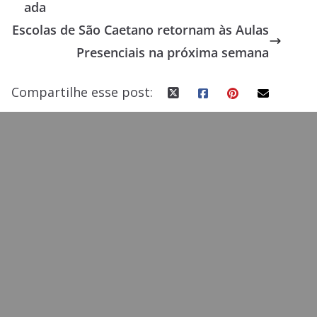
ada
o
o
Escolas de São Caetano retornam às Aulas
o
n
Presenciais na próxima semana
k
Compartilhe esse post: