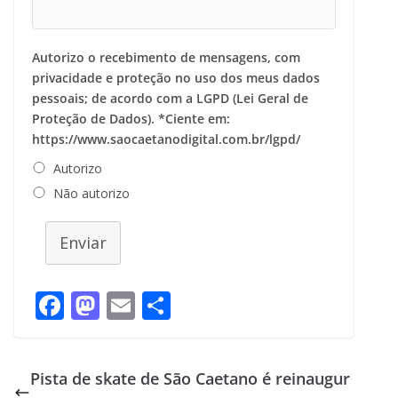
Autorizo o recebimento de mensagens, com
privacidade e proteção no uso dos meus dados
pessoais; de acordo com a LGPD (Lei Geral de
Proteção de Dados). *Ciente em:
https://www.saocaetanodigital.com.br/lgpd/
Autorizo
Não autorizo
Enviar
F
M
E
S
ac
as
m
h
e
to
ai
ar
Pista de skate de São Caetano é reinaugur
b
d
l
e