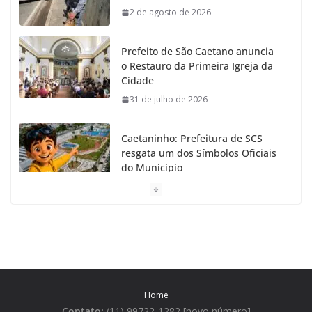
2 de agosto de 2026
k
a
Prefeito de São Caetano anuncia
m
o Restauro da Primeira Igreja da
Cidade
31 de julho de 2026
Caetaninho: Prefeitura de SCS
resgata um dos Símbolos Oficiais
do Município
31 de julho de 2026
Câmara celebra os 149 anos de São Caetano do Sul
31 de julho de 2026
Prefeitura de São Caetano e ENEL entregam
Home
Geladeiras novas a moradores
Contato:
(11) 99722-1282 [novo número]