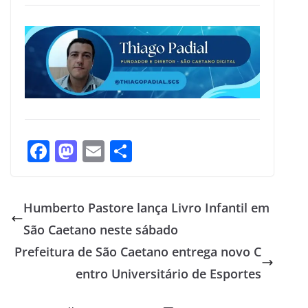
F
M
E
S
ac
as
m
h
e
to
ai
ar
Humberto Pastore lança Livro Infantil em
b
d
l
e
São Caetano neste sábado
o
o
Prefeitura de São Caetano entrega novo C
o
n
entro Universitário de Esportes
k