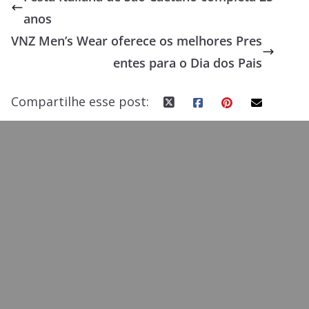
b
d
l
e
anos
o
o
VNZ Men’s Wear oferece os melhores Pres
o
n
entes para o Dia dos Pais
k
Compartilhe esse post: