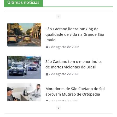
Últimas notícias
b
a
k
t
u
o
g
r
e
b
São Caetano lidera ranking de
qualidade de vida na Grande São
o
r
r
e
Paulo
7 de agosto de 2026
k
a
m
São Caetano tem o menor índice
de mortes violentas do Brasil
7 de agosto de 2026
Moradores de São Caetano do Sul
aprovam Mutirão de Ortopedia
7 de agosto de 2026
São Caetano amplia liderança