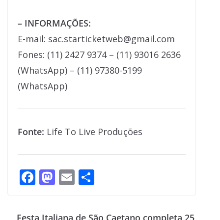
– INFORMAÇÕES:
E-mail: sac.starticketweb@gmail.com
Fones: (11) 2427 9374 – (11) 93016 2636
(WhatsApp) – (11) 97380-5199
(WhatsApp)
Fonte:
Life To Live Produções
F
M
E
S
ac
as
m
h
e
to
ai
ar
Festa Italiana de São Caetano completa 25