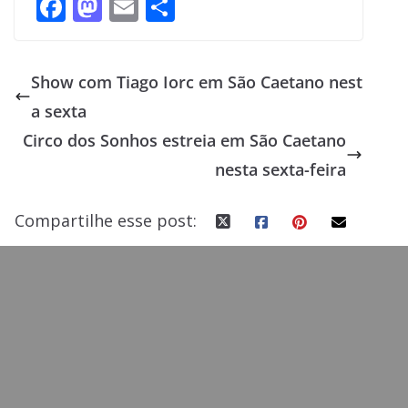
F
M
E
S
ac
as
m
h
e
to
ai
ar
Show com Tiago Iorc em São Caetano nest
b
d
l
e
a sexta
o
o
Circo dos Sonhos estreia em São Caetano
o
n
nesta sexta-feira
k
Compartilhe esse post: