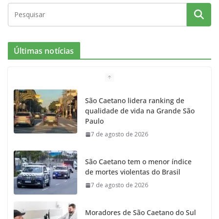
c
s
i
i
u
e
t
c
t
T
Últimas notícias
b
a
k
t
u
o
g
r
e
b
São Caetano lidera ranking de
qualidade de vida na Grande São
o
r
r
e
Paulo
7 de agosto de 2026
k
a
m
São Caetano tem o menor índice
de mortes violentas do Brasil
7 de agosto de 2026
Moradores de São Caetano do Sul