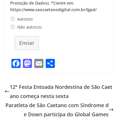
Proteção de Dados). *Ciente em:
https://www.saocaetanodigital.com.br/lgpd/
Autorizo
Não autorizo
Enviar
F
M
E
S
ac
as
m
h
e
to
ai
ar
12ª Festa Entoada Nordestina de São Caet
b
d
l
e
ano começa nesta sexta
o
o
Paratleta de São Caetano com Síndrome d
o
n
e Down participa do Global Games
k