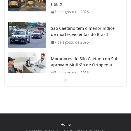
Paulo
7 de agosto de 2026
k
a
m
São Caetano tem o menor índice
de mortes violentas do Brasil
7 de agosto de 2026
Moradores de São Caetano do Sul
aprovam Mutirão de Ortopedia
7 de agosto de 2026
São Caetano amplia liderança regional e avança no
Ideb 2025
7 de agosto de 2026
Casa do Artesão de São Caetano do Sul celebra 25
Home
anos