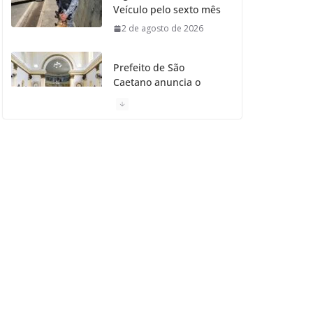
Veículo pelo sexto mês
2 de agosto de 2026
Prefeito de São
Caetano anuncia o
Restauro da Primeira
Igreja da Cidade
31 de julho de 2026
Caetaninho: Prefeitura
de SCS resgata um dos
Símbolos Oficiais do
Município
31 de julho de 2026
Câmara celebra os 149
anos de São Caetano
do Sul