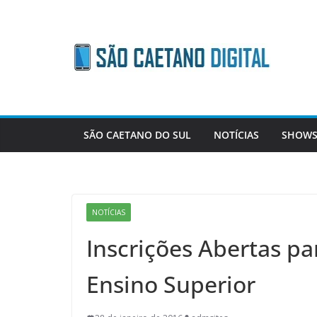
Skip
to
content
SÃO CAETANO DO SUL
NOTÍCIAS
SHOWS
NOTÍCIAS
Inscrições Abertas pa
Ensino Superior