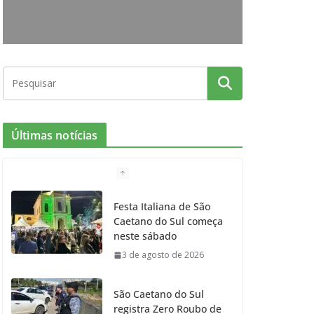
o
r
r
e
k
a
m
Últimas notícias
Festa Italiana de São
Caetano do Sul começa
neste sábado
3 de agosto de 2026
São Caetano do Sul
registra Zero Roubo de