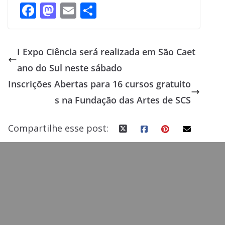
F
M
E
S
ac
as
m
h
e
to
ai
ar
I Expo Ciência será realizada em São Caet
b
d
l
e
ano do Sul neste sábado
o
o
Inscrições Abertas para 16 cursos gratuito
o
n
s na Fundação das Artes de SCS
k
Compartilhe esse post: