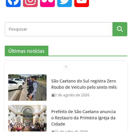
a
n
l
w
o
c
s
i
i
u
e
t
c
t
T
Últimas notícias
b
a
k
t
u
o
g
r
e
b
São Caetano do Sul registra Zero
Roubo de Veículo pelo sexto mês
o
r
r
e
2 de agosto de 2026
k
a
Prefeito de São Caetano anuncia
m
o Restauro da Primeira Igreja da
Cidade
31 de julho de 2026