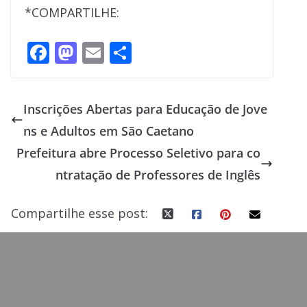
*COMPARTILHE:
F
M
E
S
ac
as
m
h
e
to
ai
ar
Inscrições Abertas para Educação de Jove
b
d
l
e
ns e Adultos em São Caetano
o
o
Prefeitura abre Processo Seletivo para co
o
n
ntratação de Professores de Inglês
k
Compartilhe esse post: