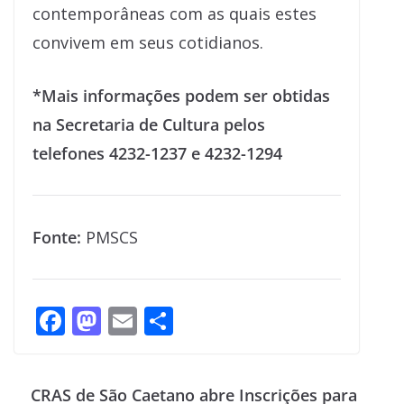
contemporâneas com as quais estes
convivem em seus cotidianos.
*Mais informações podem ser obtidas
na Secretaria de Cultura pelos
telefones 4232-1237 e 4232-1294
Fonte:
PMSCS
F
M
E
S
ac
as
m
h
e
to
ai
ar
CRAS de São Caetano abre Inscrições para