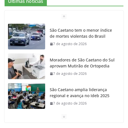
Últimas notícias
b
a
k
t
u
o
g
r
e
b
São Caetano tem o menor índice
de mortes violentas do Brasil
o
r
r
e
7 de agosto de 2026
k
a
Moradores de São Caetano do Sul
m
aprovam Mutirão de Ortopedia
7 de agosto de 2026
São Caetano amplia liderança
regional e avança no Ideb 2025
7 de agosto de 2026
Casa do Artesão de São Caetano
do Sul celebra 25 anos