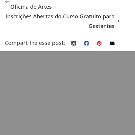
b
d
l
e
Oficina de Artes
o
o
Inscrições Abertas do Curso Gratuito para
o
n
Gestantes
k
Compartilhe esse post: