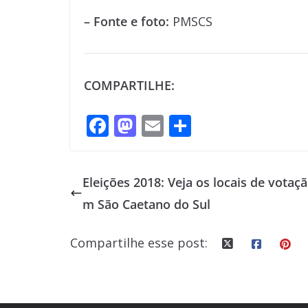
– Fonte e foto:
PMSCS
COMPARTILHE:
F
M
E
S
ac
as
m
h
e
to
ai
ar
Eleições 2018: Veja os locais de votaçã
b
d
l
e
m São Caetano do Sul
o
o
o
n
Compartilhe esse post:
k