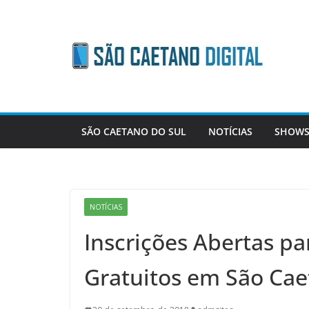
Skip
to
content
SÃO CAETANO DO SUL
NOTÍCIAS
SHOWS
NOTÍCIAS
Inscrições Abertas pa
Gratuitos em São Ca