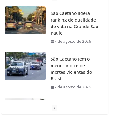
o
g
r
e
b
São Caetano lidera
ranking de qualidade
o
r
r
e
de vida na Grande São
Paulo
k
a
7 de agosto de 2026
m
São Caetano tem o
menor índice de
mortes violentas do
Brasil
7 de agosto de 2026
Moradores de São
Caetano do Sul
aprovam Mutirão de
Ortopedia
7 de agosto de 2026