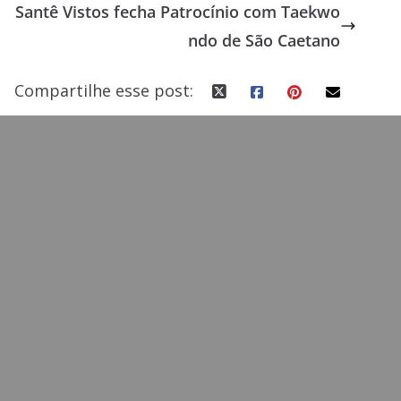
Santê Vistos fecha Patrocínio com Taekwo
o
n
ndo de São Caetano
k
Compartilhe esse post: