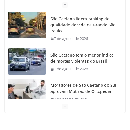
o
g
r
e
b
São Caetano lidera ranking de
qualidade de vida na Grande São
o
r
r
e
Paulo
7 de agosto de 2026
k
a
m
São Caetano tem o menor índice
de mortes violentas do Brasil
7 de agosto de 2026
Moradores de São Caetano do Sul
aprovam Mutirão de Ortopedia
7 de agosto de 2026
São Caetano amplia liderança regional e avança no
Ideb 2025
7 de agosto de 2026