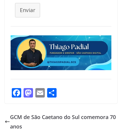
Enviar
F
M
E
S
ac
as
m
h
e
to
ai
ar
GCM de São Caetano do Sul comemora 70
b
d
l
e
anos
o
o