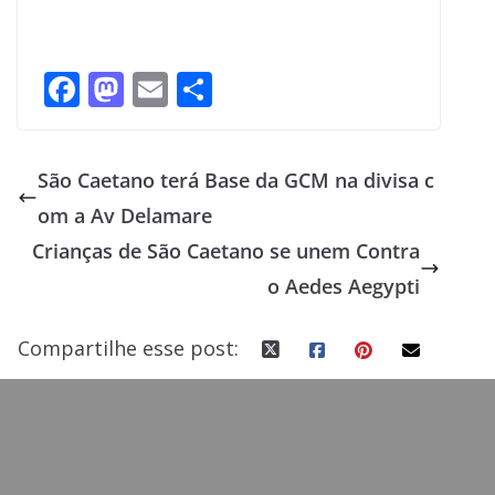
F
M
E
S
ac
as
m
h
e
to
ai
ar
São Caetano terá Base da GCM na divisa c
b
d
l
e
om a Av Delamare
o
o
Crianças de São Caetano se unem Contra
o
n
o Aedes Aegypti
k
Compartilhe esse post: