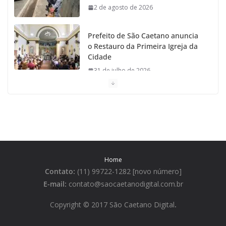
2 de agosto de 2026
Prefeito de São Caetano anuncia
o Restauro da Primeira Igreja da
Cidade
31 de julho de 2026
Caetaninho: Prefeitura de SCS resgata um dos
Símbolos Oficiais do Município
31 de julho de 2026
Câmara celebra os 149 anos de São Caetano do Sul
Home
31 de julho de 2026
Contato:
(11) 99722-1282 [novo número]
E-mail:
contato@saocaetanodigital.com.br
Prefeitura divulga a Programação
da Festa Italiana de São Caetano
Copyright © 2017 São Caetano Digital
.
que começa sábado