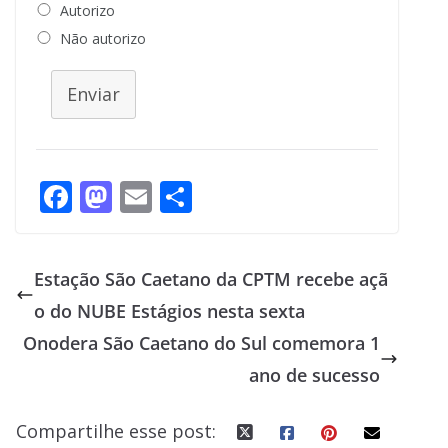
Autorizo
Não autorizo
Enviar
F
M
E
S
ac
as
m
h
e
to
ai
ar
Estação São Caetano da CPTM recebe açã
b
d
l
e
o do NUBE Estágios nesta sexta
o
o
Onodera São Caetano do Sul comemora 1
o
n
ano de sucesso
k
Compartilhe esse post: