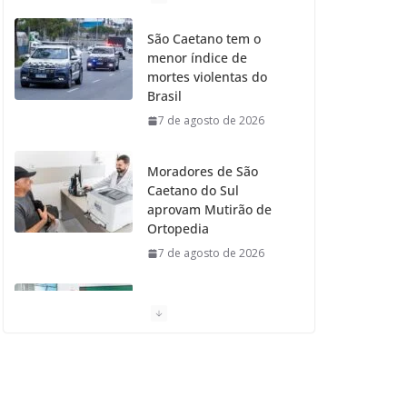
o
g
r
e
b
São Caetano tem o
menor índice de
o
r
r
e
mortes violentas do
Brasil
k
a
7 de agosto de 2026
m
Moradores de São
Caetano do Sul
aprovam Mutirão de
Ortopedia
7 de agosto de 2026
São Caetano amplia
liderança regional e
avança no Ideb 2025
7 de agosto de 2026