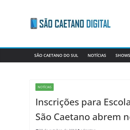
Skip
to
content
SÃO CAETANO DO SUL
NOTÍCIAS
SHOWS
NOTÍCIAS
Inscrições para Escol
São Caetano abrem n