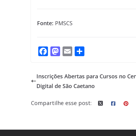
Fonte:
PMSCS
F
M
E
S
ac
as
m
h
e
to
ai
ar
Inscrições Abertas para Cursos no Ce
b
d
l
e
Digital de São Caetano
o
o
o
n
Compartilhe esse post:
k