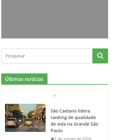
o
g
r
e
b
o
r
r
e
k
a
m
Últimas notícias
São Caetano lidera
ranking de qualidade
de vida na Grande São
Paulo
7 de agosto de 2026