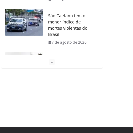
São Caetano tem o
menor índice de
mortes violentas do
Brasil
7 de agosto de 2026
Moradores de São
Caetano do Sul
aprovam Mutirão de
Ortopedia
7 de agosto de 2026
São Caetano amplia
liderança regional e
avança no Ideb 2025
7 de agosto de 2026