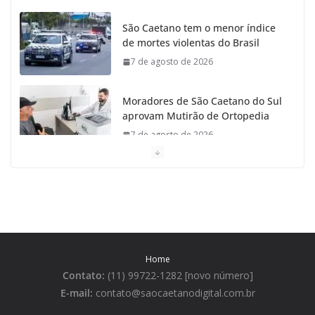
São Caetano tem o menor índice
de mortes violentas do Brasil
7 de agosto de 2026
Moradores de São Caetano do Sul
aprovam Mutirão de Ortopedia
7 de agosto de 2026
São Caetano amplia liderança
regional e avança no Ideb 2025
7 de agosto de 2026
Casa do Artesão de São Caetano
Home
do Sul celebra 25 anos
Contato:
(11) 99722-1282 [novo número]
7 de agosto de 2026
E-mail:
contato@saocaetanodigital.com.br