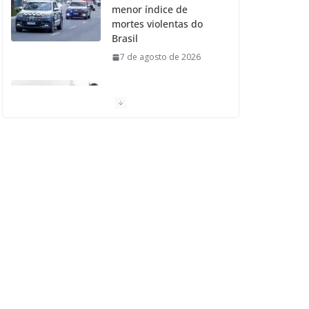
menor índice de
mortes violentas do
Brasil
7 de agosto de 2026
Moradores de São
Caetano do Sul
aprovam Mutirão de
Ortopedia
7 de agosto de 2026
São Caetano amplia
liderança regional e
avança no Ideb 2025
7 de agosto de 2026
Casa do Artesão de
São Caetano do Sul