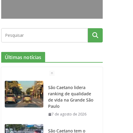
o
r
r
e
k
a
m
Últimas notícias
São Caetano lidera
ranking de qualidade
de vida na Grande São
Paulo
7 de agosto de 2026
São Caetano tem o