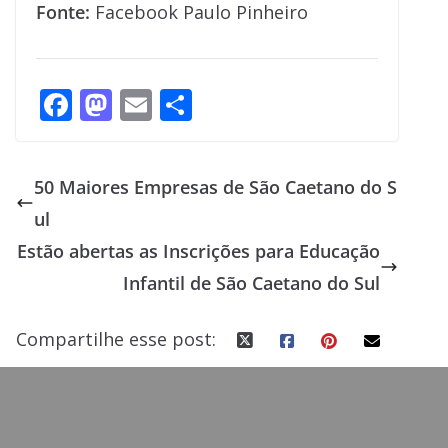
Fonte:
Facebook Paulo Pinheiro
F
M
E
S
ac
as
m
h
e
to
ai
ar
50 Maiores Empresas de São Caetano do S
b
d
l
e
ul
o
o
Estão abertas as Inscrições para Educação
o
n
Infantil de São Caetano do Sul
k
Compartilhe esse post: