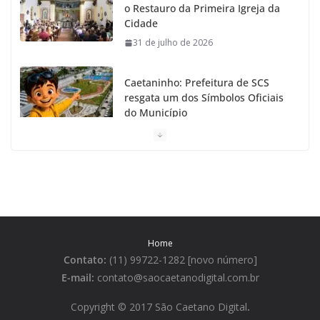
o Restauro da Primeira Igreja da
Cidade
31 de julho de 2026
Caetaninho: Prefeitura de SCS
resgata um dos Símbolos Oficiais
do Município
31 de julho de 2026
Câmara celebra os 149 anos de
São Caetano do Sul
31 de julho de 2026
Home
Prefeitura de São Caetano e ENEL
Contato:
(11) 99722-1282 [novo número]
entregam Geladeiras novas a
moradores
E-mail:
contato@saocaetanodigital.com.br
31 de julho de 2026
Copyright © 2017 São Caetano Digital
.