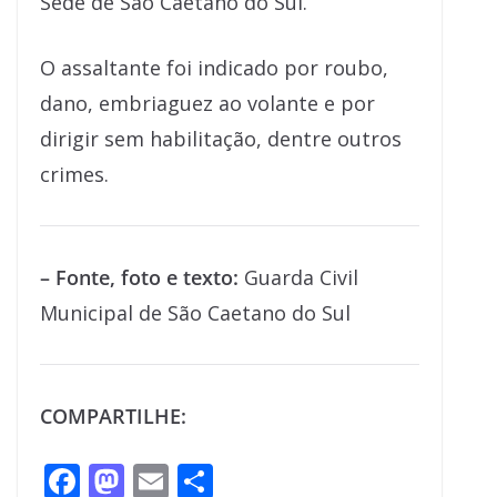
Sede de São Caetano do Sul.
O assaltante foi indicado por roubo,
dano, embriaguez ao volante e por
dirigir sem habilitação, dentre outros
crimes.
– Fonte, foto e texto:
Guarda Civil
Municipal de São Caetano do Sul
COMPARTILHE:
F
M
E
S