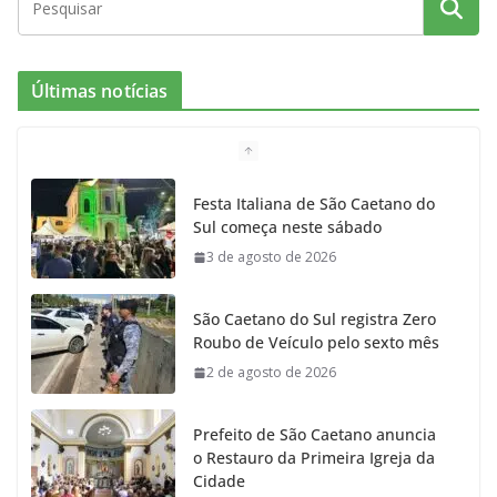
c
s
i
i
u
e
t
c
t
T
Últimas notícias
b
a
k
t
u
o
g
r
e
b
Festa Italiana de São Caetano do
Sul começa neste sábado
o
r
r
e
3 de agosto de 2026
k
a
São Caetano do Sul registra Zero
m
Roubo de Veículo pelo sexto mês
2 de agosto de 2026
Prefeito de São Caetano anuncia
o Restauro da Primeira Igreja da
Cidade