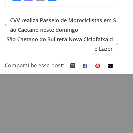
ac
as
m
h
e
to
ai
ar
CVV realiza Passeio de Motociclistas em S
b
d
l
e
ão Caetano neste domingo
o
o
São Caetano do Sul terá Nova Ciclofaixa d
o
n
e Lazer
k
Compartilhe esse post: