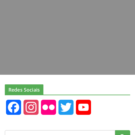
Redes Sociais
F
I
F
T
Y
a
n
l
w
o