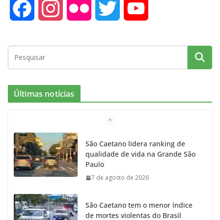
F
I
F
T
Y
a
n
l
w
o
c
s
i
i
u
e
t
c
t
T
Últimas notícias
b
a
k
t
u
o
g
r
e
b
São Caetano lidera ranking de
qualidade de vida na Grande São
o
r
r
e
Paulo
7 de agosto de 2026
k
a
m
São Caetano tem o menor índice
de mortes violentas do Brasil