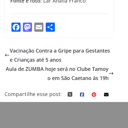
Fonte e foto:
Lar Anália Franco
F
M
E
S
ac
as
m
h
e
to
ai
ar
Vacinação Contra a Gripe para Gestantes
b
d
l
e
e Crianças até 5 anos
o
o
Aula de ZUMBA hoje será no Clube Tamoy
o
n
o em São Caetano às 19h
k
Compartilhe esse post: