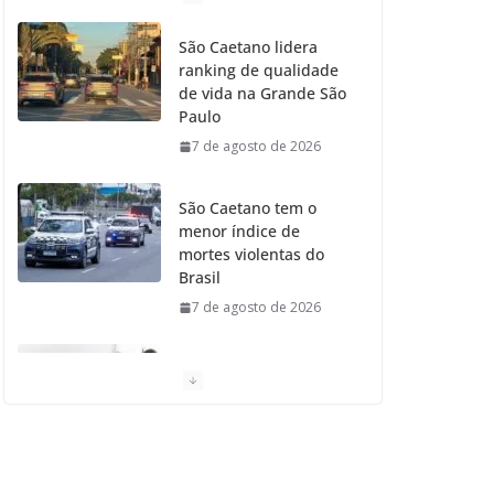
o
g
r
e
b
São Caetano lidera
ranking de qualidade
o
r
r
e
de vida na Grande São
Paulo
k
a
7 de agosto de 2026
m
São Caetano tem o
menor índice de
mortes violentas do
Brasil
7 de agosto de 2026
Moradores de São
Caetano do Sul
aprovam Mutirão de
Ortopedia
7 de agosto de 2026