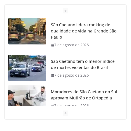
b
a
k
t
u
o
g
r
e
b
São Caetano lidera ranking de
qualidade de vida na Grande São
o
r
r
e
Paulo
7 de agosto de 2026
k
a
m
São Caetano tem o menor índice
de mortes violentas do Brasil
7 de agosto de 2026
Moradores de São Caetano do Sul
aprovam Mutirão de Ortopedia
7 de agosto de 2026
São Caetano amplia liderança
regional e avança no Ideb 2025