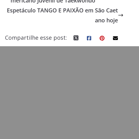
mericano Juvenil de Taekwondo
o
o
Espetáculo TANGO E PAIXÃO em São Caet
o
n
ano hoje
k
Compartilhe esse post: