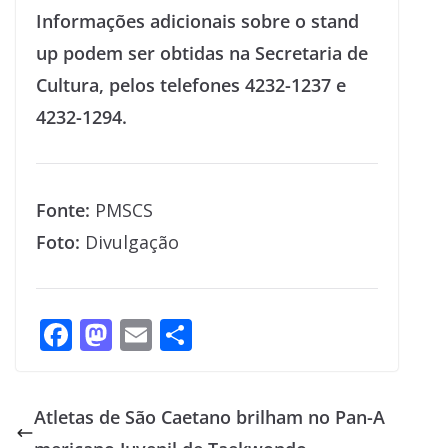
Informações adicionais sobre o stand
up podem ser obtidas na Secretaria de
Cultura, pelos telefones 4232-1237 e
4232-1294.
Fonte:
PMSCS
Foto:
Divulgação
F
M
E
S
ac
as
m
h
e
to
ai
ar
Atletas de São Caetano brilham no Pan-A
b
d
l
e