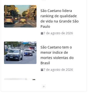
o
g
r
e
b
São Caetano lidera
ranking de qualidade
o
r
r
e
de vida na Grande São
Paulo
k
a
7 de agosto de 2026
m
São Caetano tem o
menor índice de
mortes violentas do
Brasil
7 de agosto de 2026
Moradores de São
Caetano do Sul
aprovam Mutirão de
Ortopedia
7 de agosto de 2026