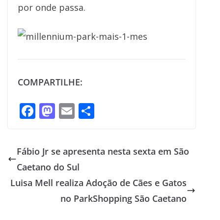
por onde passa.
COMPARTILHE:
F
M
E
S
ac
as
m
h
e
to
ai
ar
Fábio Jr se apresenta nesta sexta em São
b
d
l
e
Caetano do Sul
o
o
Luisa Mell realiza Adoção de Cães e Gatos
o
n
no ParkShopping São Caetano
k