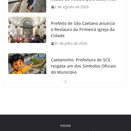
o
r
r
e
2 de agosto de 2026
k
a
Prefeito de São Caetano anuncia
m
o Restauro da Primeira Igreja da
Cidade
31 de julho de 2026
Caetaninho: Prefeitura de SCS
resgata um dos Símbolos Oficiais
do Município
31 de julho de 2026
Câmara celebra os 149 anos de
São Caetano do Sul
31 de julho de 2026
Home
Prefeitura de São Caetano e ENEL