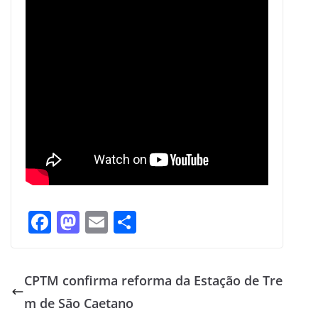
F
M
E
S
ac
as
m
h
e
to
ai
ar
CPTM confirma reforma da Estação de Tre
b
d
l
e
m de São Caetano
o
o