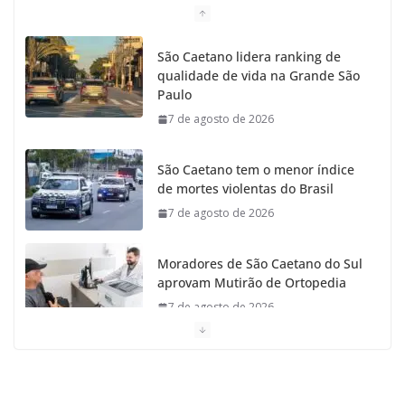
o
g
r
e
b
São Caetano lidera ranking de
qualidade de vida na Grande São
o
r
r
e
Paulo
7 de agosto de 2026
k
a
m
São Caetano tem o menor índice
de mortes violentas do Brasil
7 de agosto de 2026
Moradores de São Caetano do Sul
aprovam Mutirão de Ortopedia
7 de agosto de 2026
São Caetano amplia liderança regional e avança no
Ideb 2025
7 de agosto de 2026