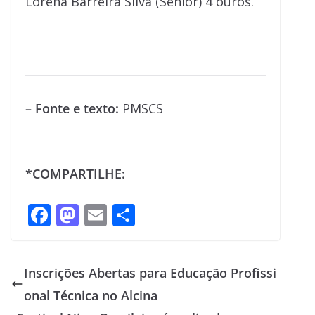
Lorena Barreira Silva (Sênior) 4 ouros.
– Fonte e texto:
PMSCS
*COMPARTILHE:
F
M
E
S
ac
as
m
h
e
to
ai
ar
Inscrições Abertas para Educação Profissi
b
d
l
e
onal Técnica no Alcina
o
o