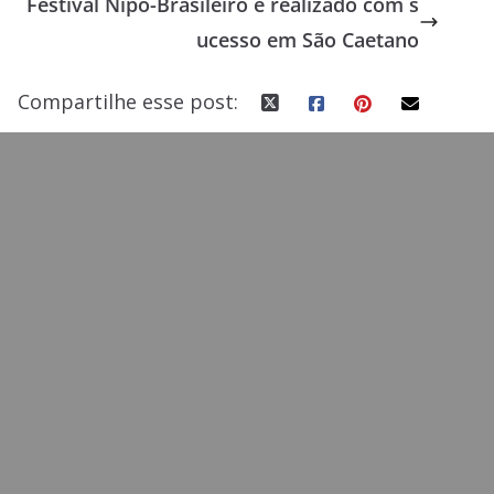
Festival Nipo-Brasileiro é realizado com s
o
n
ucesso em São Caetano
k
Compartilhe esse post: