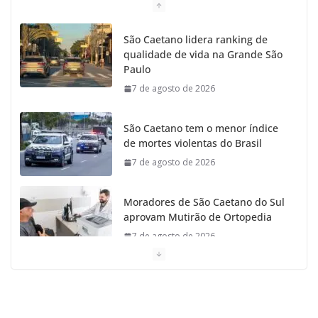
o
g
r
e
b
São Caetano lidera ranking de
qualidade de vida na Grande São
o
r
r
e
Paulo
7 de agosto de 2026
k
a
m
São Caetano tem o menor índice
de mortes violentas do Brasil
7 de agosto de 2026
Moradores de São Caetano do Sul
aprovam Mutirão de Ortopedia
7 de agosto de 2026
São Caetano amplia liderança
regional e avança no Ideb 2025
7 de agosto de 2026