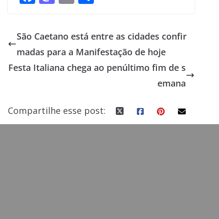
ac
as
m
h
e
to
ai
ar
São Caetano está entre as cidades confir
b
d
l
e
madas para a Manifestação de hoje
o
o
Festa Italiana chega ao penúltimo fim de s
o
n
emana
k
Compartilhe esse post: