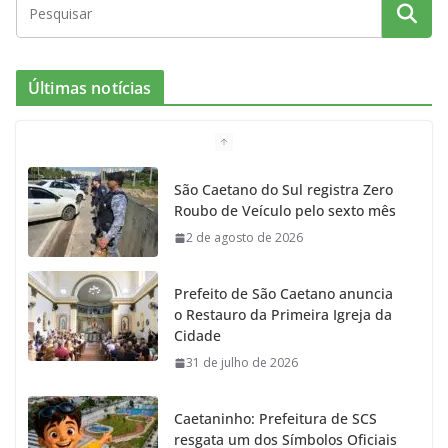
c
s
i
i
u
e
t
c
t
T
Últimas notícias
b
a
k
t
u
o
g
r
e
b
São Caetano do Sul registra Zero
Roubo de Veículo pelo sexto mês
o
r
r
e
2 de agosto de 2026
k
a
Prefeito de São Caetano anuncia
m
o Restauro da Primeira Igreja da
Cidade
31 de julho de 2026
Caetaninho: Prefeitura de SCS
resgata um dos Símbolos Oficiais