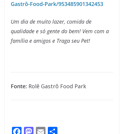
Gastrô-Food-Park/953485901342453
Um dia de muito lazer, comida de
qualidade e só gente do bem! Vem com a
família e amigos e Traga seu Pet!
Fonte:
Rolê Gastrô Food Park
F
M
E
S