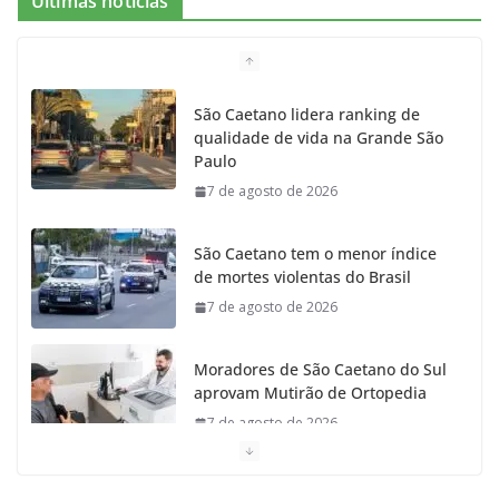
Últimas notícias
b
a
k
t
u
o
g
r
e
b
São Caetano lidera ranking de
qualidade de vida na Grande São
o
r
r
e
Paulo
7 de agosto de 2026
k
a
m
São Caetano tem o menor índice
de mortes violentas do Brasil
7 de agosto de 2026
Moradores de São Caetano do Sul
aprovam Mutirão de Ortopedia
7 de agosto de 2026
São Caetano amplia liderança