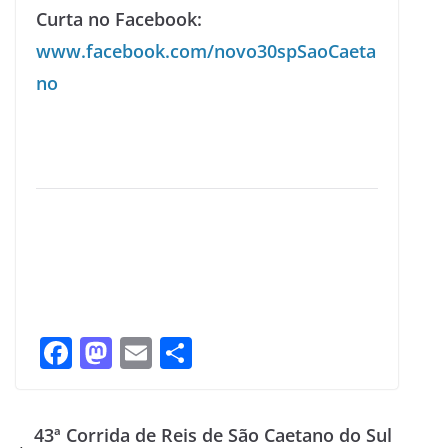
Curta no Facebook:
www.facebook.com/novo30spSaoCaeta
no
F
M
E
S
ac
as
m
h
e
to
ai
ar
43ª Corrida de Reis de São Caetano do Sul