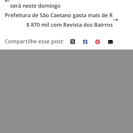
b
d
l
e
será neste domingo
o
o
Prefeitura de São Caetano gasta mais de R
o
n
$ 870 mil com Revista dos Bairros
k
Compartilhe esse post: