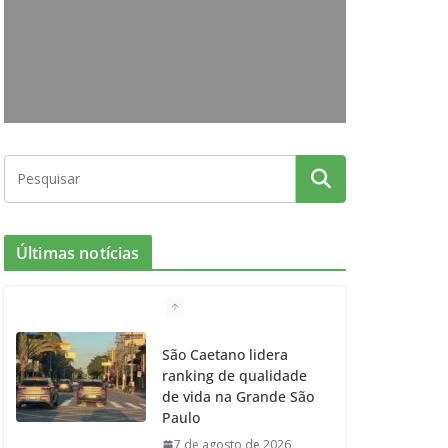
o
g
r
e
b
o
r
r
e
k
a
m
Últimas notícias
São Caetano lidera
ranking de qualidade
de vida na Grande São
Paulo
7 de agosto de 2026