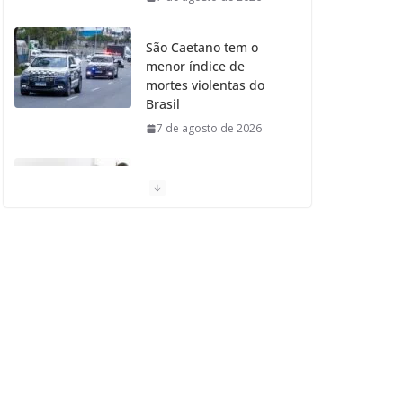
São Caetano tem o
menor índice de
mortes violentas do
Brasil
7 de agosto de 2026
Moradores de São
Caetano do Sul
aprovam Mutirão de
Ortopedia
7 de agosto de 2026
São Caetano amplia
liderança regional e
avança no Ideb 2025
7 de agosto de 2026