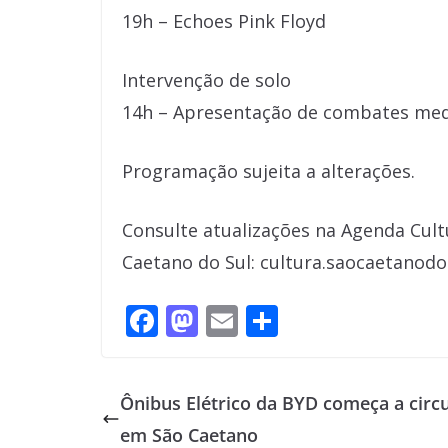
19h – Echoes Pink Floyd
Intervenção de solo
14h – Apresentação de combates med
Programação sujeita a alterações.
Consulte atualizações na Agenda Cultu
Caetano do Sul: cultura.saocaetanodo
F
M
E
S
ac
as
m
h
e
to
ai
ar
Ônibus Elétrico da BYD começa a circu
b
d
l
e
em São Caetano