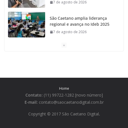
7 de agosto de 2026
São Caetano amplia liderança
regional e avança no Ideb 2025
7 de agosto de 2026
Casa do Artesão de São Caetano do Sul celebra 25
anos
7 de agosto de 2026
Tarifa da Zona Azul em São Caetano sobe para R$ 3
no dia 15 de agosto
Home
7 de agosto de 2026
Contato:
(11) 99722-1282 [novo número]
E-mail:
contato@saocaetanodigital.com.br
São Caetano lidera ranking de
qualidade de vida na Grande São
Copyright © 2017 São Caetano Digital
.
Paulo
7 de agosto de 2026