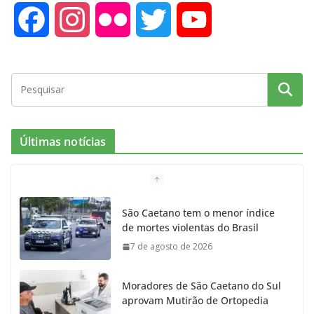
F
I
F
T
Y
a
n
l
w
o
c
s
i
i
u
e
t
c
t
T
Últimas notícias
b
a
k
t
u
o
g
r
e
b
São Caetano tem o menor índice
de mortes violentas do Brasil
o
r
r
e
7 de agosto de 2026
k
a
Moradores de São Caetano do Sul
m
aprovam Mutirão de Ortopedia