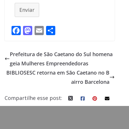
Enviar
F
M
E
S
ac
as
m
h
e
to
ai
ar
Prefeitura de São Caetano do Sul homena
b
d
l
e
geia Mulheres Empreendedoras
o
o
BIBLIOSESC retorna em São Caetano no B
o
n
airro Barcelona
k
Compartilhe esse post: