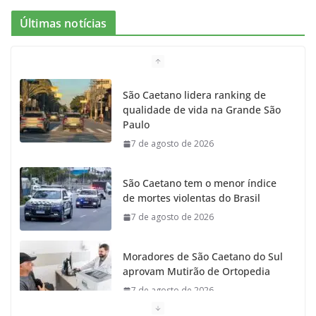
e
t
c
t
T
Últimas notícias
b
a
k
t
u
o
g
r
e
b
São Caetano lidera ranking de
qualidade de vida na Grande São
o
r
r
e
Paulo
7 de agosto de 2026
k
a
m
São Caetano tem o menor índice
de mortes violentas do Brasil
7 de agosto de 2026
Moradores de São Caetano do Sul
aprovam Mutirão de Ortopedia
7 de agosto de 2026