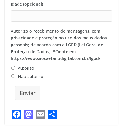
Idade (opcional)
Autorizo o recebimento de mensagens, com
privacidade e proteção no uso dos meus dados
pessoais; de acordo com a LGPD (Lei Geral de
Proteção de Dados). *Ciente em:
https://www.saocaetanodigital.com.br/lgpd/
Autorizo
Não autorizo
Enviar
F
M
E
S
ac
as
m
h