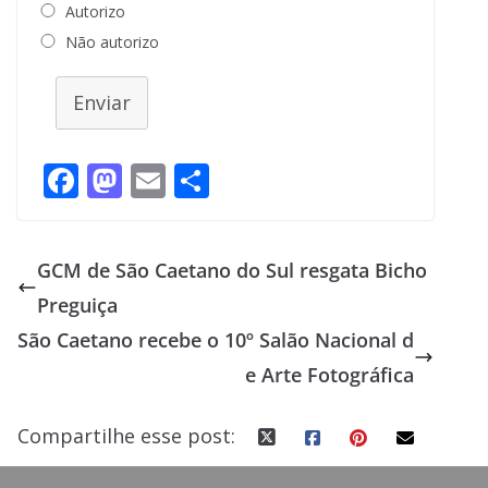
Autorizo
Não autorizo
Enviar
F
M
E
S
ac
as
m
h
e
to
ai
ar
GCM de São Caetano do Sul resgata Bicho
b
d
l
e
Preguiça
o
o
São Caetano recebe o 10º Salão Nacional d
o
n
e Arte Fotográfica
k
Compartilhe esse post: