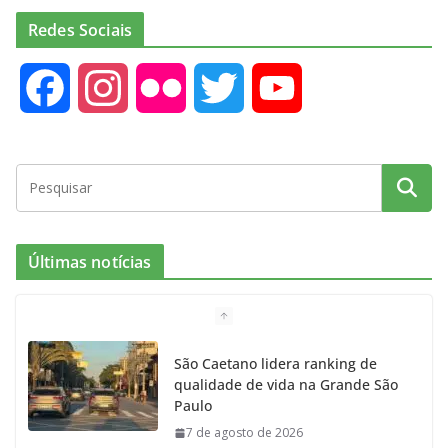
Redes Sociais
F
I
F
T
Y
a
n
l
w
o
c
s
i
i
u
e
t
c
t
T
Últimas notícias
b
a
k
t
u
o
g
r
e
b
São Caetano lidera ranking de
qualidade de vida na Grande São
o
r
r
e
Paulo
7 de agosto de 2026
k
a