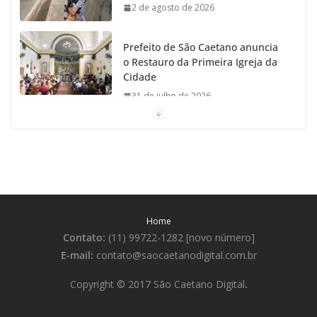
2 de agosto de 2026
Prefeito de São Caetano anuncia
o Restauro da Primeira Igreja da
Cidade
31 de julho de 2026
Caetaninho: Prefeitura de SCS resgata um dos
Símbolos Oficiais do Município
31 de julho de 2026
Câmara celebra os 149 anos de São Caetano do Sul
Home
31 de julho de 2026
Contato:
(11) 99722-1282 [novo número]
E-mail:
contato@saocaetanodigital.com.br
Prefeitura divulga a Programação
da Festa Italiana de São Caetano
Copyright © 2017 São Caetano Digital
.
que começa sábado
6 de agosto de 2026