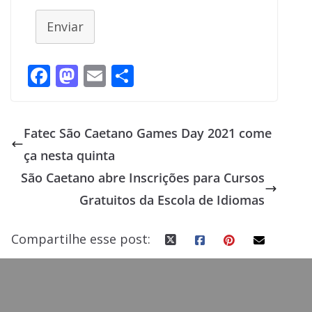
Enviar
F
M
E
S
ac
as
m
h
e
to
ai
ar
Fatec São Caetano Games Day 2021 come
b
d
l
e
ça nesta quinta
o
o
São Caetano abre Inscrições para Cursos
o
n
Gratuitos da Escola de Idiomas
k
Compartilhe esse post: