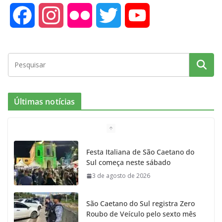
F
I
F
T
Y
a
n
l
w
o
c
s
i
i
u
e
t
c
t
T
Últimas notícias
b
a
k
t
u
o
g
r
e
b
Festa Italiana de São Caetano do
Sul começa neste sábado
o
r
r
e
3 de agosto de 2026
k
a
São Caetano do Sul registra Zero
m
Roubo de Veículo pelo sexto mês