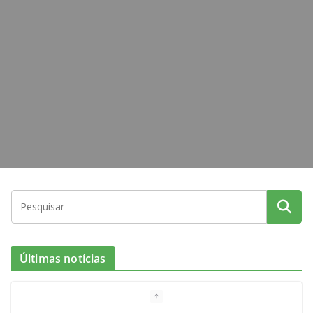
o
r
r
e
k
a
m
Últimas notícias