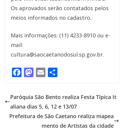
Os aprovados serão contatados pelos
meios informados no cadastro.
Mais informações: (11) 4233-8910 ou e-
mail:
cultura@saocaetanodosul.sp.gov.br.
F
M
E
S
ac
as
m
h
e
to
ai
ar
Paróquia São Bento realiza Festa Típica It
b
d
l
e
aliana dias 5, 6, 12 e 13/07
o
o
Prefeitura de São Caetano realiza mapea
o
n
mento de Artistas da cidade
k