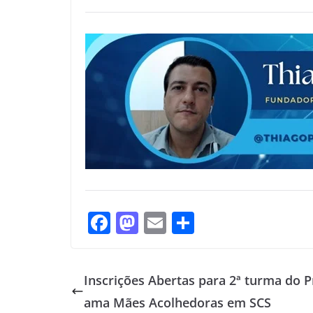
F
M
E
S
ac
as
m
h
e
to
ai
ar
Inscrições Abertas para 2ª turma do P
b
d
l
e
ama Mães Acolhedoras em SCS
o
o