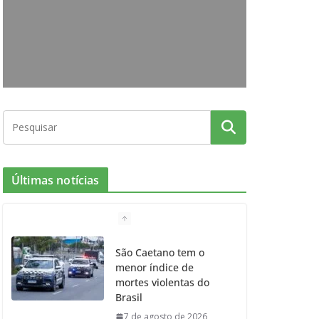
o
g
r
e
b
o
r
r
e
k
a
m
Últimas notícias
São Caetano tem o
menor índice de
mortes violentas do
Brasil
7 de agosto de 2026