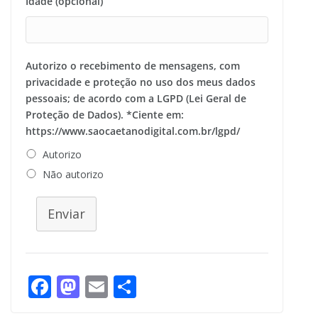
Idade (opcional)
Autorizo o recebimento de mensagens, com
privacidade e proteção no uso dos meus dados
pessoais; de acordo com a LGPD (Lei Geral de
Proteção de Dados). *Ciente em:
https://www.saocaetanodigital.com.br/lgpd/
Autorizo
Não autorizo
Enviar
F
M
E
S
ac
as
m
h