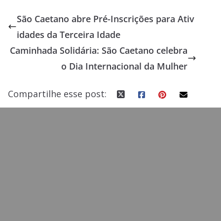
e
to
ai
ar
São Caetano abre Pré-Inscrições para Ativ
b
d
l
e
idades da Terceira Idade
o
o
Caminhada Solidária: São Caetano celebra
o
n
o Dia Internacional da Mulher
k
Compartilhe esse post: