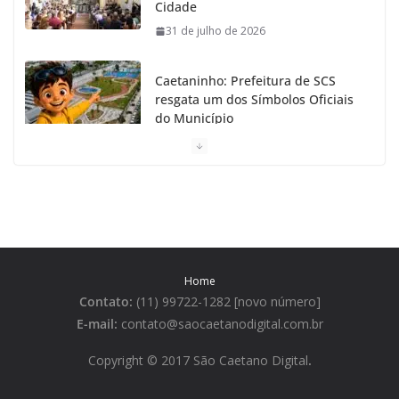
Cidade
31 de julho de 2026
Caetaninho: Prefeitura de SCS
resgata um dos Símbolos Oficiais
do Município
31 de julho de 2026
Câmara celebra os 149 anos de São Caetano do Sul
31 de julho de 2026
Prefeitura de São Caetano e ENEL entregam
Home
Geladeiras novas a moradores
Contato:
(11) 99722-1282 [novo número]
31 de julho de 2026
E-mail:
contato@saocaetanodigital.com.br
Festa Italiana de São Caetano do
Copyright © 2017 São Caetano Digital
.
Sul começa neste sábado