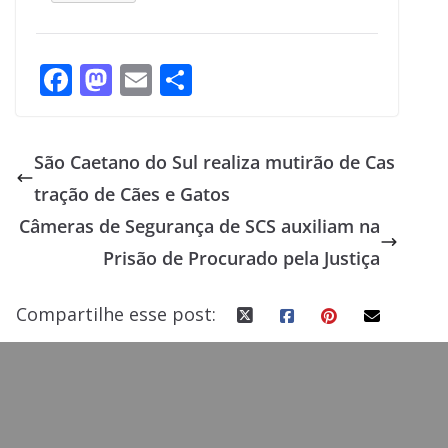
F
M
E
S
ac
as
m
h
e
to
ai
ar
São Caetano do Sul realiza mutirão de Cas
b
d
l
e
tração de Cães e Gatos
o
o
Câmeras de Segurança de SCS auxiliam na
o
n
Prisão de Procurado pela Justiça
k
Compartilhe esse post: